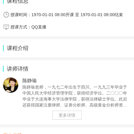
课程信息

授课时间：
1970-01-01 08:00开课 至 1970-01-01 08:00结束

授课方式：
QQ直播
课程介绍
讲师详情
陈静瑜
陈静瑜老师，一九七二年出生于四川。一九九三年毕业于
中国人民大学经济管理学院，获得经济学位。二〇〇〇年
毕业于大连海事大学法律学院，获得法律硕士学位。此后
还获得国家注册律师、证券分析师、高级黄金分析师资
格。老师早年从事金融行业。 静瑜老师自二〇〇三年接
更多详情
触中华传统文化，自二〇〇八年开始，静瑜老师立志弘扬
中华文化，希望更多的个人和家庭获益。並于二〇〇九年
八月在大连举办了首届“和谐社会、和谐家庭、和谐身心”大