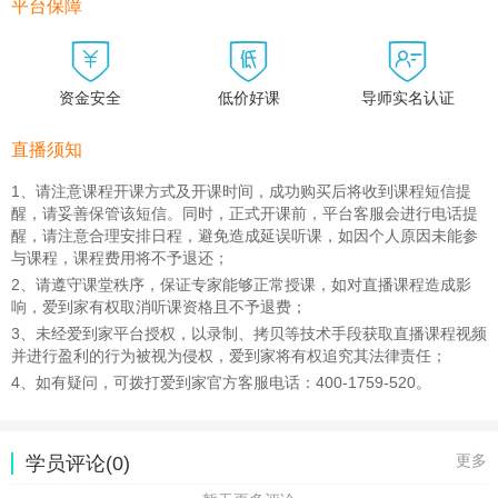
型传统文化公益论坛，随后应石家庄、新郑、无锡、河南
平台保障
周口等各地政府精神文明办公室、组织部、宣传部邀请，



在各地论坛上刊登学习心得体会。老师传统文化的修学侧
重在女德方面，并在二〇一〇年香港首届“亚洲精神启迪企
业家论坛”上，作了女德报告，出版《齐家治国 女德為要》
资金安全
低价好课
导师实名认证
一书。二〇一三年出版图书《女人的福是修來的》。
直播须知
1、请注意课程开课方式及开课时间，成功购买后将收到课程短信提
醒，请妥善保管该短信。同时，正式开课前，平台客服会进行电话提
醒，请注意合理安排日程，避免造成延误听课，如因个人原因未能参
与课程，课程费用将不予退还；
2、请遵守课堂秩序，保证专家能够正常授课，如对直播课程造成影
响，爱到家有权取消听课资格且不予退费；
3、未经爱到家平台授权，以录制、拷贝等技术手段获取直播课程视频
并进行盈利的行为被视为侵权，爱到家将有权追究其法律责任；
4、如有疑问，可拨打爱到家官方客服电话：400-1759-520。
更多
学员评论(0)