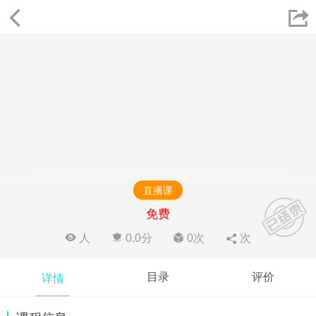


直播课

免费

人

0.0分

0次

次
目录
评价
详情