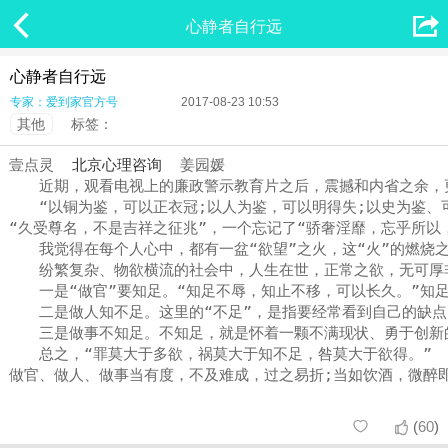


心静者自行远
心静者自行远
专家：爱到家官方号
2017-08-23 10:53
其他
标签：
壹点灵 
北京心理咨询
  姜园媛
　　近期，观看电视上的廉政警示教育片之后，震撼和内省之余，
　　“以铜为鉴，可以正衣冠;以人为鉴，可以明得失;以史为鉴、
“久受尊名，不是吉祥之征兆”，一个忘记了“骄奢淫靡，忘乎所以
　　我觉得在每个人心中，都有一盆“欲望”之火，这“火”的燃烧
　　纷繁复杂、物欲横流的社会中，人生在世，正常之欲，无可厚
　　一是“做官”要知足。“知足不辱，知止不移，可以长久。”知
　　二是做人知不足。这里的“不足”，是指要经常看到自己的缺
　　三是做事不知足。不知足，就是怀着一颗不满现状、勇于创新
　　总之，“罪莫大于多欲，祸莫大于知不足，咎莫大于欲得。” 

做官、做人、做事当有度，不及难成，过之易折;当如饮酒，微醉
(
60
)

