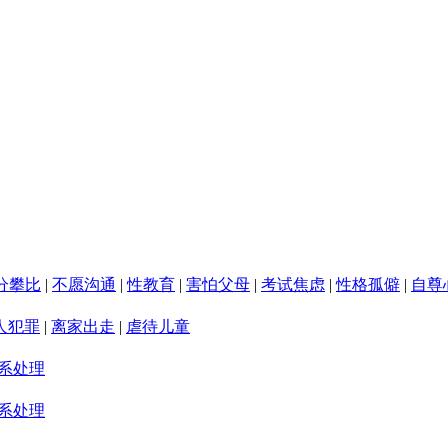
分攀比
|
不愿沟通
|
性教育
|
害怕父母
|
考试焦虑
|
性格孤僻
|
自尊
人犯罪
|
离家出走
|
虐待儿童
系处理
系处理