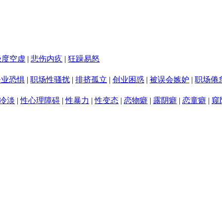
极度空虚
|
悲伤内疚
|
狂躁易怒
失业恐惧
|
职场性骚扰
|
排挤孤立
|
创业困惑
|
被误会嫉妒
|
职场倦
冷淡
|
性心理障碍
|
性暴力
|
性变态
|
恋物癖
|
露阴癖
|
恋童癖
|
窥