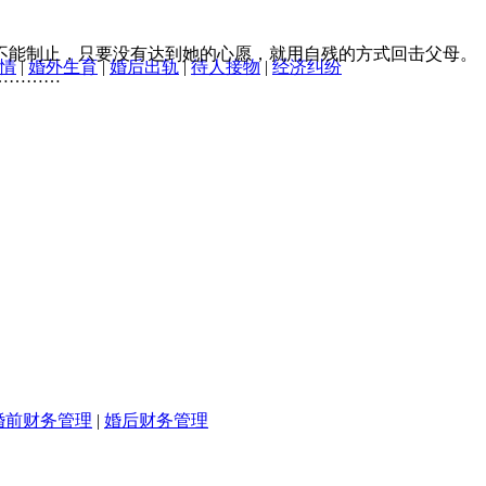
不能制止，只要没有达到她的心愿，就用自残的方式回击父母。
情
|
婚外生育
|
婚后出轨
|
待人接物
|
经济纠纷
…………
婚前财务管理
|
婚后财务管理