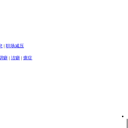
怠
|
职场减压
阴癖
|
洁癖
|
癔症