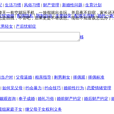
配
|
生活习惯
|
风俗习惯
|
财产管理
|
新婚性问题
|
生育计划
整天一有空就玩手机，一放假就出去玩，并且夜不归宿，家长还
无性婚姻
|
配偶隐私
|
限制自由
|
夫妻吵架
|
配偶不理解
|
婚外一夜
总是自残，不管吧，后果更是不堪设想。现在不知道该怎么办了
重男轻女
|
产后忧郁症
视纠纷
|
婚姻变故心理疏导
|
离婚财产隐匿和转移
门当户对
|
父母逼婚
|
相亲指导
|
剩男剩女
|
择偶观
|
择偶标准
|
如何见父母
|
约会暴力
|
约会技巧
|
婚前性行为
|
恋爱情绪管理
姻观咨询
|
奉子成婚
|
婚礼习俗
|
婚前财产约定
|
婚后财产约定
|
重组家庭子女
|
继父母子女权利义务