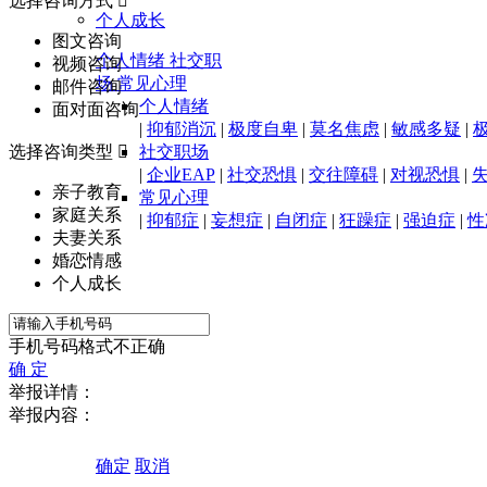
选择咨询方式

个人成长
图文咨询
个人情绪
社交职
视频咨询
场
常见心理
邮件咨询
个人情绪
面对面咨询
|
抑郁消沉
|
极度自卑
|
莫名焦虑
|
敏感多疑
|
选择咨询类型

社交职场
|
企业EAP
|
社交恐惧
|
交往障碍
|
对视恐惧
|
亲子教育
常见心理
家庭关系
|
抑郁症
|
妄想症
|
自闭症
|
狂躁症
|
强迫症
|
性
夫妻关系
婚恋情感
个人成长
手机号码格式不正确
确 定
举报详情：
举报内容：
确定
取消