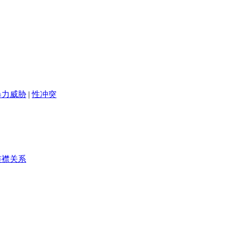
暴力威胁
|
性冲突
连襟关系