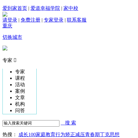
爱到家首页
|
爱道幸福学院
|
家中校
请登录
|
免费注册
|
专家登录
|
联系客服
重庆
切换城市
专家

专家
课程
活动
案例
文章
机构
问答

搜 索
热搜：
成长100
家庭教育
行为矫正
减压
青春期
丁克思想