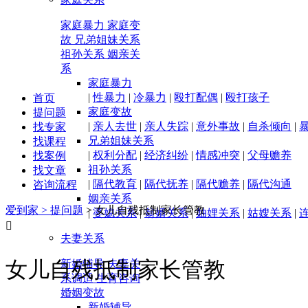
家庭暴力
家庭变
故
兄弟姐妹关系
祖孙关系
姻亲关
系
家庭暴力
|
性暴力
|
冷暴力
|
殴打配偶
|
殴打孩子
首页
家庭变故
提问题
|
亲人去世
|
亲人失踪
|
意外事故
|
自杀倾向
|
找专家
兄弟姐妹关系
找课程
|
权利分配
|
经济纠纷
|
情感冲突
|
父母赡养
找案例
祖孙关系
找文章
|
隔代教育
|
隔代抚养
|
隔代赡养
|
隔代沟通
咨询流程
姻亲关系
爱到家 >
提问题
>
女儿自残抵制家长管教
|
婆媳关系
|
翁婿关系
|
妯娌关系
|
姑嫂关系
|

夫妻关系
女儿自残抵制家长管教
新婚辅导
夫妻关
系调适
生育咨询
婚姻变故
新婚辅导