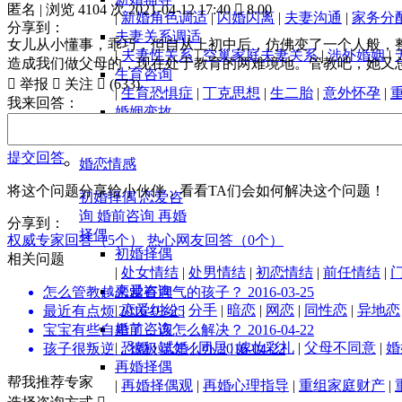
匿名
| 浏览 4104 次
2021-04-12 17:40

8.00
|
新婚角色调适
|
闪婚闪离
|
夫妻沟通
|
家务分
分享到：
夫妻关系调适
女儿从小懂事，乖巧，但自从上初中后，仿佛变了一个人般，
|
夫妻性关系
|
空巢家庭夫妻关系
|
涉外婚姻
|
造成我们做父母的，现在处于教育的两难境地。管教吧，她又
生育咨询

举报

关注

(
633
)
|
生育恐惧症
|
丁克思想
|
生二胎
|
意外怀孕
|
我来回答：
婚姻变故
|
分居
|
离婚
|
丧偶
|
财产分割
|
子女抚养及探
提交回答
婚恋情感
将这个问题分享给小伙伴，看看TA们会如何解决这个问题！
初婚择偶
恋爱咨
询
婚前咨询
再婚
分享到：
择偶
权威专家回答（5个）
热心网友回答（0个）
初婚择偶
相关问题
|
处女情结
|
处男情结
|
初恋情结
|
前任情结
|
恋爱咨询
怎么管教越来越有脾气的孩子？
2016-03-25
|
恋爱纠纷
|
分手
|
暗恋
|
网恋
|
同性恋
|
异地恋
最近有点烦
2016-03-25
婚前咨询
宝宝有些自卑了，该怎么解决？
2016-04-22
|
恐婚
|
试婚
|
同居
|
嫁妆彩礼
|
父母不同意
|
婚
孩子很叛逆，很极端怎么办
2016-04-22
再婚择偶
帮我推荐专家
|
再婚择偶观
|
再婚心理指导
|
重组家庭财产
|