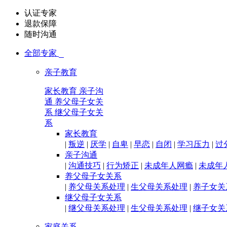
认证专家
退款保障
随时沟通
全部专家

亲子教育
家长教育
亲子沟
通
养父母子女关
系
继父母子女关
系
家长教育
|
叛逆
|
厌学
|
自卑
|
早恋
|
自闭
|
学习压力
|
过
亲子沟通
|
沟通技巧
|
行为矫正
|
未成年人网瘾
|
未成年
养父母子女关系
|
养父母关系处理
|
生父母关系处理
|
养子女关
继父母子女关系
|
继父母关系处理
|
生父母关系处理
|
继子女关
家庭关系