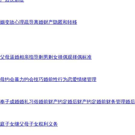
姻变故心理疏导
离婚财产隐匿和转移
父母逼婚
相亲指导
剩男剩女
择偶观
择偶标准
母
约会暴力
约会技巧
婚前性行为
恋爱情绪管理
奉子成婚
婚礼习俗
婚前财产约定
婚后财产约定
婚前财务管理
婚后
庭子女
继父母子女权利义务