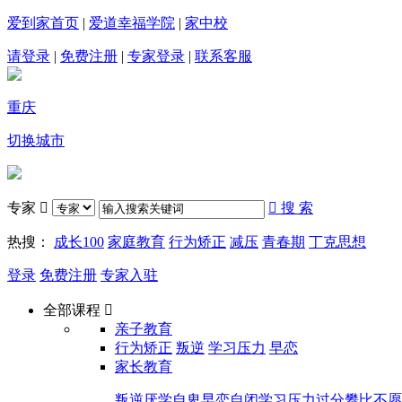
爱到家首页
|
爱道幸福学院
|
家中校
请登录
|
免费注册
|
专家登录
|
联系客服
重庆
切换城市
专家


搜 索
热搜：
成长100
家庭教育
行为矫正
减压
青春期
丁克思想
登录
免费注册
专家入驻
全部课程

亲子教育
行为矫正
叛逆
学习压力
早恋
家长教育
叛逆
厌学
自卑
早恋
自闭
学习压力
过分攀比
不愿