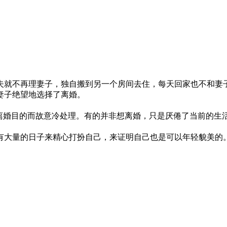
夫就不再理妻子，独自搬到另一个房间去住，每天回家也不和妻
妻子绝望地选择了离婚。
到离婚目的而故意冷处理。有的并非想离婚，只是厌倦了当前的生
有大量的日子来精心打扮自己，来证明自己也是可以年轻貌美的