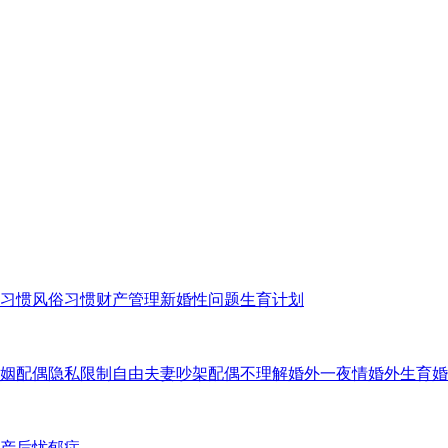
习惯
风俗习惯
财产管理
新婚性问题
生育计划
姻
配偶隐私
限制自由
夫妻吵架
配偶不理解
婚外一夜情
婚外生育
婚
产后忧郁症