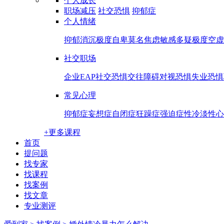
个人成长
职场减压
社交恐惧
抑郁症
个人情绪
抑郁消沉
极度自卑
莫名焦虑
敏感多疑
极度空虚
社交职场
企业EAP
社交恐惧
交往障碍
对视恐惧
失业恐惧
常见心理
抑郁症
妄想症
自闭症
狂躁症
强迫症
性冷淡
性心
+更多课程
首页
提问题
找专家
找课程
找案例
找文章
专业测评