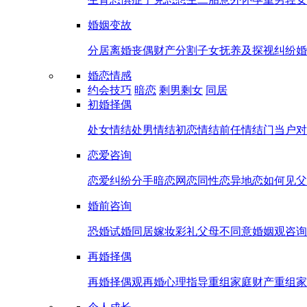
婚姻变故
分居
离婚
丧偶
财产分割
子女抚养及探视纠纷
婚
婚恋情感
约会技巧
暗恋
剩男剩女
同居
初婚择偶
处女情结
处男情结
初恋情结
前任情结
门当户对
恋爱咨询
恋爱纠纷
分手
暗恋
网恋
同性恋
异地恋
如何见父
婚前咨询
恐婚
试婚
同居
嫁妆彩礼
父母不同意
婚姻观咨询
再婚择偶
再婚择偶观
再婚心理指导
重组家庭财产
重组家