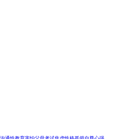
沟通
性教育
害怕父母
考试焦虑
性格孤僻
自尊心强