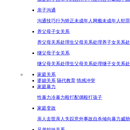
亲子沟通
沟通技巧
行为矫正
未成年人网瘾
未成年人犯罪
养父母子女关系
养父母关系处理
生父母关系处理
养子女关系处
继父母子女关系
继父母关系处理
生父母关系处理
继子女关系处
家庭关系
婆媳关系
隔代教育
情感冲突
家庭暴力
性暴力
冷暴力
殴打配偶
殴打孩子
家庭变故
亲人去世
亲人失踪
意外事故
自杀倾向
暴力威胁
兄弟姐妹关系