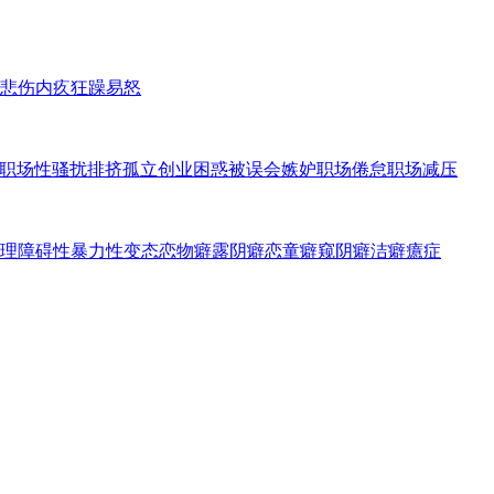
悲伤内疚
狂躁易怒
职场性骚扰
排挤孤立
创业困惑
被误会嫉妒
职场倦怠
职场减压
理障碍
性暴力
性变态
恋物癖
露阴癖
恋童癖
窥阴癖
洁癖
癔症