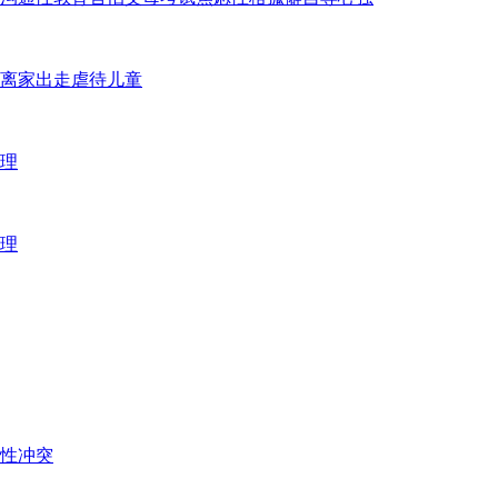
离家出走
虐待儿童
理
理
性冲突