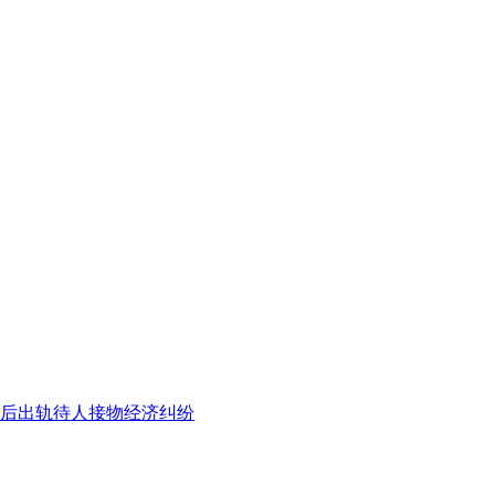
后出轨
待人接物
经济纠纷