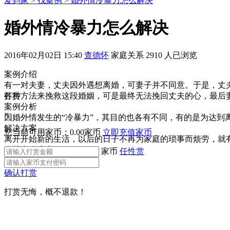
爱到家 >
找案例 >
婚外情冷暴力怎么解决
婚外情冷暴力怎么解决
2016年02月02日 15:40
查德怀
家庭关系
2910 人已浏览
案例介绍
有一对夫妻，丈夫因外遇想离婚，可妻子并不同意。于是，丈
各种方法来挽救这段婚姻，可是最终无法挽回丈夫的心，最后
打赏
案例分析
×
因婚外情发生的“冷暴力”，其目的也各有不同，有的是为达
解决方案
您当前可用家币：
0.00
家币
立即充值家币
离开开始新的生活，以后的日子不再为家庭的琐事而烦劳，就
人就喜欢这个。
家币
任性赏
赏
确认打赏
打赏无悔，概不退款！