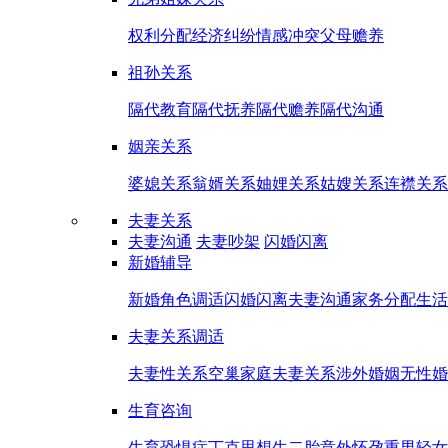
权利分配
经济纠纷
情感冲突
父母赡养
祖孙关系
隔代教育
隔代抚养
隔代赡养
隔代沟通
姻亲关系
婆媳关系
翁婿关系
妯娌关系
姑嫂关系
连襟关系
夫妻关系
夫妻沟通
夫妻吵架
闪婚闪离
新婚辅导
新婚角色调适
闪婚闪离
夫妻沟通
家务分配
生活
夫妻关系调适
夫妻性关系
空巢家庭夫妻关系
涉外婚姻
无性婚
生育咨询
生育恐惧症
丁克思想
生二胎
意外怀孕
重男轻女