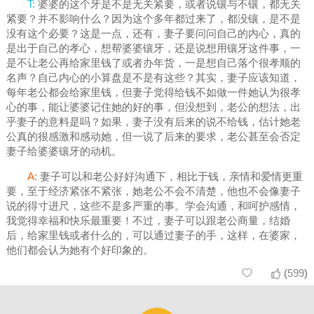
T:
婆婆的这个牙是不是无关紧要，或者说镶与不镶，都无关
紧要？并不影响什么？因为这个多年都过来了，都没镶，是不是
没有这个必要？这是一点，还有，妻子要问问自己的内心，真的
是出于自己的孝心，想帮婆婆镶牙，还是说想用镶牙这件事，一
是不让老公再给家里钱了或者办年货，一是想自己落个很孝顺的
名声？自己内心的小算盘是不是有这些？其实，妻子应该知道，
每年老公都会给家里钱，但妻子觉得给钱不如做一件她认为很孝
心的事，能让婆婆记住她的好的事，但没想到，老公的想法，出
乎妻子的意料是吗？如果，妻子没有后来的说不给钱，估计她老
公真的很感激和感动她，但一说了后来的要求，老公甚至会否定
妻子给婆婆镶牙的动机。
A:
妻子可以和老公好好沟通下，相比于钱，亲情和爱情更重
要，至于经济紧张不紧张，她老公不会不清楚，他也不会像妻子
说的得寸进尺，这些不是多严重的事。学会沟通，和呵护感情，
我觉得幸福和快乐最重要！不过，妻子可以跟老公商量，结婚
后，给家里钱或者什么的，可以通过妻子的手，这样，在婆家，
他们都会认为她有个好印象的。
(
599
)

