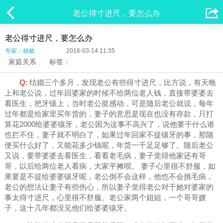


老公得寸进尺，要怎么办
老公得寸进尺，要怎么办
专家：杨敏
2016-03-14 11:35
家庭关系
标签：
Q:
结婚三个多月，发现老公有些得寸进尺，比方说，有天晚
上和老公说，过年回婆家的时候不给两位老人钱，直接带婆婆去
看医生，把牙镶上，当时老公挺感动，可是随后老公就说，每年
过年都是给家里买年货的，妻子的意思是现在也没有存款，只打
算花2000给婆婆镶牙，老公因为这事不高兴了，说他要干什么谁
也拦不住，妻子就不明白了，如果过年回家不提镶牙的事，那随
便买什么好了，又能花多少钱呢，年货一千足足够了。随后老公
又说，要带婆婆去看医生，看看老毛病，妻子觉得他家还有哥
哥，以后给两位老人看病，大家平摊呗。 妻子心里很不舒服，如
果要是不提给婆婆镶牙呢，老公倒不会这样，他也不会挑毛病，
老公的想法让妻子有些伤心，所以妻子觉得老公对于她对婆家的
事太得寸进尺，心里很不舒服。老公家两个姐姐，一个哥哥嫂
子，这十几年都没见他们给婆婆镶牙。