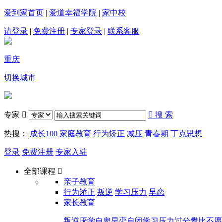
爱到家首页
|
爱道幸福学院
|
家中校
请登录
|
免费注册
|
专家登录
|
联系客服
重庆
切换城市
专家


搜 索
热搜：
成长100
家庭教育
行为矫正
减压
青春期
丁克思想
登录
免费注册
专家入驻
全部课程

亲子教育
行为矫正
叛逆
学习压力
早恋
家长教育
叛逆
厌学
自卑
早恋
自闭
学习压力
过分攀比
不愿