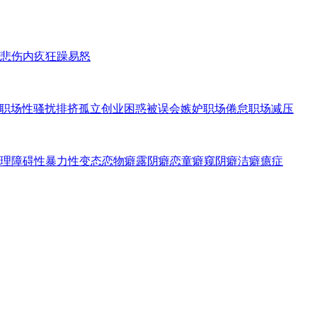
悲伤内疚
狂躁易怒
职场性骚扰
排挤孤立
创业困惑
被误会嫉妒
职场倦怠
职场减压
理障碍
性暴力
性变态
恋物癖
露阴癖
恋童癖
窥阴癖
洁癖
癔症