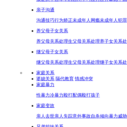
亲子沟通
沟通技巧
行为矫正
未成年人网瘾
未成年人犯罪
养父母子女关系
养父母关系处理
生父母关系处理
养子女关系处
继父母子女关系
继父母关系处理
生父母关系处理
继子女关系处
家庭关系
婆媳关系
隔代教育
情感冲突
家庭暴力
性暴力
冷暴力
殴打配偶
殴打孩子
家庭变故
亲人去世
亲人失踪
意外事故
自杀倾向
暴力威胁
兄弟姐妹关系