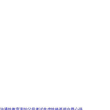
沟通
性教育
害怕父母
考试焦虑
性格孤僻
自尊心强