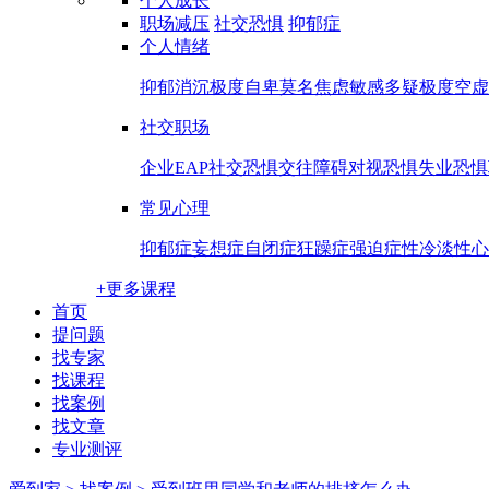
个人成长
职场减压
社交恐惧
抑郁症
个人情绪
抑郁消沉
极度自卑
莫名焦虑
敏感多疑
极度空虚
社交职场
企业EAP
社交恐惧
交往障碍
对视恐惧
失业恐惧
常见心理
抑郁症
妄想症
自闭症
狂躁症
强迫症
性冷淡
性心
+更多课程
首页
提问题
找专家
找课程
找案例
找文章
专业测评