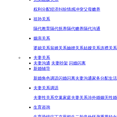
权利分配
经济纠纷
情感冲突
父母赡养
祖孙关系
隔代教育
隔代抚养
隔代赡养
隔代沟通
姻亲关系
婆媳关系
翁婿关系
妯娌关系
姑嫂关系
连襟关系
夫妻关系
夫妻沟通
夫妻吵架
闪婚闪离
新婚辅导
新婚角色调适
闪婚闪离
夫妻沟通
家务分配
生活
夫妻关系调适
夫妻性关系
空巢家庭夫妻关系
涉外婚姻
无性婚
生育咨询
生育恐惧症
丁克思想
生二胎
意外怀孕
重男轻女