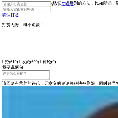
用写日记的方法发泄心中的怒气，还用别的方法，比如朗诵，
家币
任性赏
赏
确认打赏
打赏无悔，概不退款！

赞(
619
)

收藏(
600
)

评论(0)
我要说两句
请回复有营养的评论，无意义的评论将很快被删除，同时账号