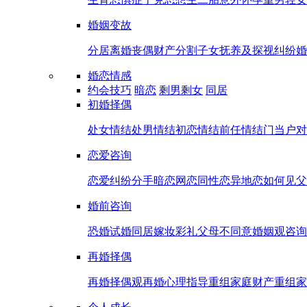
婚姻变故
分居
离婚
丧偶
财产分割
子女抚养及探视纠纷
婚
婚恋情感
约会技巧
暗恋
剩男剩女
同居
初婚择偶
处女情结
处男情结
初恋情结
前任情结
门当户对
恋爱咨询
恋爱纠纷
分手
暗恋
网恋
同性恋
异地恋
如何见父
婚前咨询
恐婚
试婚
同居
嫁妆彩礼
父母不同意
婚姻观咨询
再婚择偶
再婚择偶观
再婚心理指导
重组家庭财产
重组家