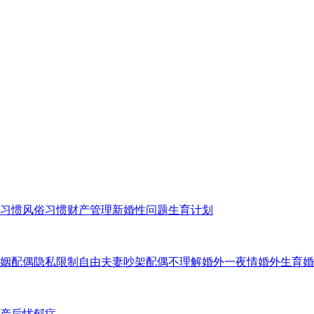
习惯
风俗习惯
财产管理
新婚性问题
生育计划
姻
配偶隐私
限制自由
夫妻吵架
配偶不理解
婚外一夜情
婚外生育
婚
产后忧郁症