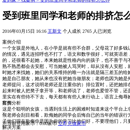
爱到家 >
找案例 >
受到班里同学和老师的排挤怎么办
受到班里同学和老师的排挤怎
2016年03月15日 16:16
王新文
个人成长
2765 人已浏览
案例介绍
一个女孩是外地人，在小学是就有些不合群，父母花了好多钱
的情况，遇见连招呼也不打了，语文和数学很好，可就英语差
的，还很看不起她，本来她就是性格内向的孩子，也不善于与
熟不熟悉都会去安慰，可当她被人骂哭时，却从没有人安慰，
时她才来找她，她们的关系维持的唯一办法就是隔三差五的给
她是自己朋友，她从来也没有把她当做朋友；老师也因为她是
老师提问，这才说明老师还是注重你的）排位置时，还把她排
起来时被人把凳子拿开等，和老师说了，老师也爱管不管，还
里实在有些待不下去，每天都有有些人来行动上，语言上侮辱
案例分析
打赏
这是个聪明的女孩，当遇到生活上的困难时知道来这个平台上
×
候老师会刮目相看，欺侮她的同学会后悔自已的当年的错误行
子他们现在欺侮你是因为你的学习比他们好，不要理他们，只
您当前可用家币：
0.00
家币
立即充值家币
解决方案