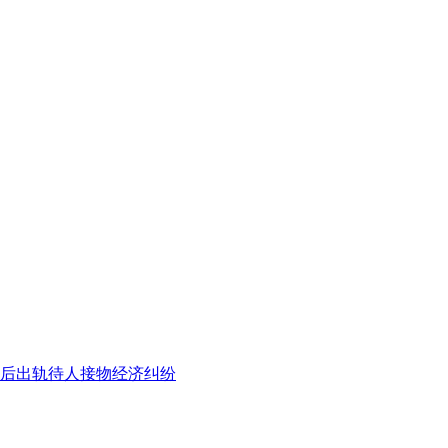
后出轨
待人接物
经济纠纷