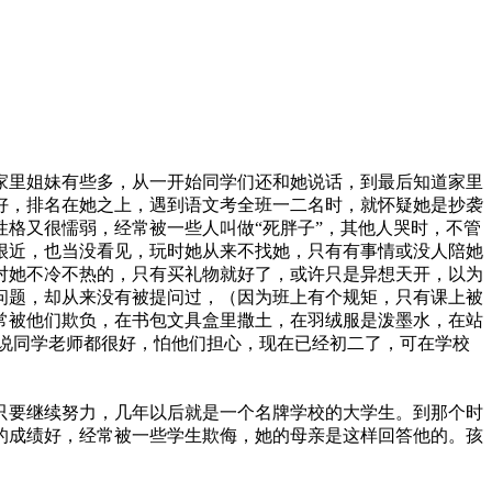
家里姐妹有些多，从一开始同学们还和她说话，到最后知道家里
好，排名在她之上，遇到语文考全班一二名时，就怀疑她是抄袭
格又很懦弱，经常被一些人叫做“死胖子”，其他人哭时，不管
很近，也当没看见，玩时她从来不找她，只有有事情或没人陪她
对她不冷不热的，只有买礼物就好了，或许只是异想天开，以为
问题，却从来没有被提问过，（因为班上有个规矩，只有课上被
常被他们欺负，在书包文具盒里撒土，在羽绒服是泼墨水，在站
说同学老师都很好，怕他们担心，现在已经初二了，可在学校
只要继续努力，几年以后就是一个名牌学校的大学生。到那个时
的成绩好，经常被一些学生欺侮，她的母亲是这样回答他的。孩