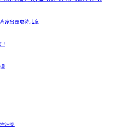
离家出走
虐待儿童
理
理
性冲突