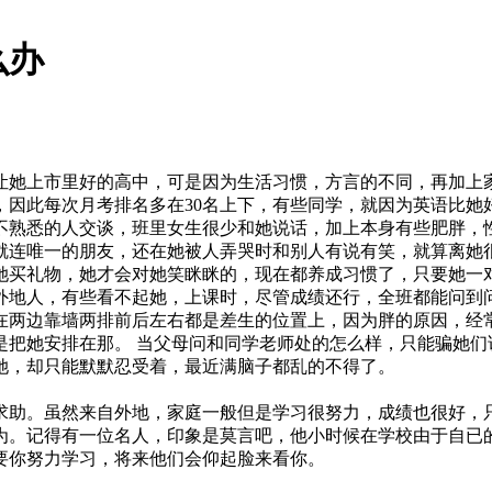
么办
让她上市里好的高中，可是因为生活习惯，方言的不同，再加上
，因此每次月考排名多在30名上下，有些同学，就因为英语比她
不熟悉的人交谈，班里女生很少和她说话，加上本身有些肥胖，性
就连唯一的朋友，还在她被人弄哭时和别人有说有笑，就算离她
她买礼物，她才会对她笑眯眯的，现在都养成习惯了，只要她一
外地人，有些看不起她，上课时，尽管成绩还行，全班都能问到
在两边靠墙两排前后左右都是差生的位置上，因为胖的原因，经
是把她安排在那。 当父母问和同学老师处的怎么样，只能骗她们
她，却只能默默忍受着，最近满脑子都乱的不得了。
求助。虽然来自外地，家庭一般但是学习很努力，成绩也很好，
为。记得有一位名人，印象是莫言吧，他小时候在学校由于自已
要你努力学习，将来他们会仰起脸来看你。