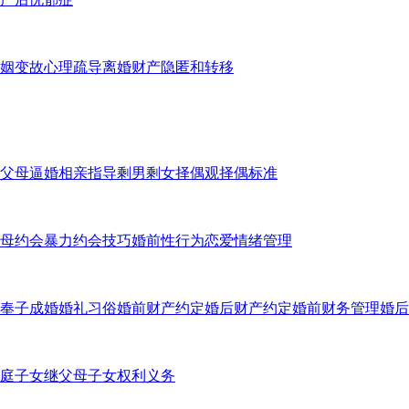
姻变故心理疏导
离婚财产隐匿和转移
父母逼婚
相亲指导
剩男剩女
择偶观
择偶标准
母
约会暴力
约会技巧
婚前性行为
恋爱情绪管理
奉子成婚
婚礼习俗
婚前财产约定
婚后财产约定
婚前财务管理
婚后
庭子女
继父母子女权利义务