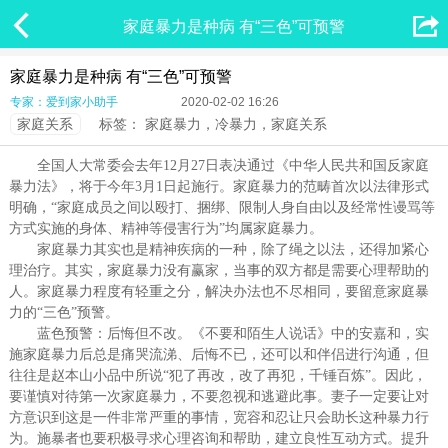


家庭暴力是种病 有“三色”可预警
家庭暴力是种病 有“三色”可预警
专家：爱到家小助手
2020-02-02 16:26
家庭关系
标签：
家庭暴力，冷暴力，家庭关系
全国人大常委会去年12月27日表决通过《中华人民共和国反家庭
暴力法》，将于今年3月1日起施行。家庭暴力的范畴首次以法律形式
明确，“家庭成员之间以殴打、捆绑、限制人身自由以及经常性谩骂等
方式实施的身体、精神等侵害行为”均属家庭暴力。
家庭暴力其实也是精神疾病的一种，除了绳之以法，还得加紧心
理治疗。其实，家庭暴力没有赢家，当事的双方都是需要心理帮助的
人。家庭暴力程度有轻重之分，解决办法也不尽相同，要留意家庭暴
力的“三色”预警。
蓝色预警：后悔但不改。《不要和陌生人说话》中的安嘉和，实
施家庭暴力后总是痛哭流涕、后悔不已，还可以和伴侣进行沟通，但
往往是赵本山小品中所说“犯了再改，改了再犯，千锤百炼”。因此，
要谨慎对待第一次家庭暴力，不要忽视和逃避此事。妻子一定要让对
方意识到这是一件非常严重的事情，宽容和忍让只会助长这种暴力行
为。施暴者也要积极寻求心理咨询和帮助，建立良性互动方式。提升