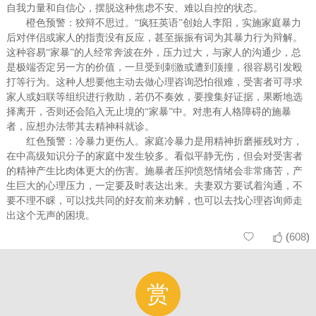
自我力量和自信心，摆脱这种焦虑不安、难以自控的状态。
橙色预警：狡辩不思过。“疯狂英语”创始人李阳，实施家庭暴力
后对伴侣或家人的指责没有反应，甚至振振有词为其暴力行为辩解。
这种容易“家暴”的人经常奔波在外，压力过大，与家人的沟通少，总
是极端否定另一方的价值，一旦受到刺激或遭到顶撞，很容易引发殴
打等行为。这种人想要他主动去做心理咨询恐怕很难，受害者可寻求
家人或妇联等组织进行救助，若仍不奏效，要搜集好证据，果断地选
择离开，否则还会陷入无止境的“家暴”中。对患有人格障碍的施暴
者，应想办法带其去精神科就诊。
红色预警：冷暴力更伤人。家庭冷暴力是用精神折磨摧残对方，
在中高级知识分子的家庭中发生较多。看似平静无伤，但会对受害者
的精神产生比肉体更大的伤害。施暴者压抑愤怒情绪会非常痛苦，产
生巨大的心理压力，一定要及时表达出来。夫妻双方要试着沟通，不
要不理不睬，可以找共同的好友前来劝解，也可以去找心理咨询师走
出这个无声的困境。
(
608
)


赏