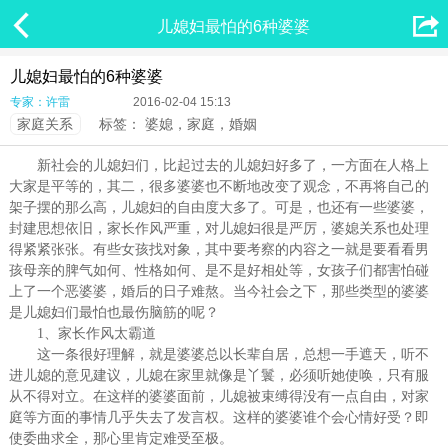


儿媳妇最怕的6种婆婆
儿媳妇最怕的6种婆婆
专家：许雷
2016-02-04 15:13
家庭关系
标签：
婆媳，家庭，婚姻
新社会的儿媳妇们，比起过去的儿媳妇好多了，一方面在人格上
大家是平等的，其二，很多婆婆也不断地改变了观念，不再将自己的
架子摆的那么高，儿媳妇的自由度大多了。可是，也还有一些婆婆，
封建思想依旧，家长作风严重，对儿媳妇很是严厉，婆媳关系也处理
得紧紧张张。有些女孩找对象，其中要考察的内容之一就是要看看男
孩母亲的脾气如何、性格如何、是不是好相处等，女孩子们都害怕碰
上了一个恶婆婆，婚后的日子难熬。当今社会之下，那些类型的婆婆
是儿媳妇们最怕也最伤脑筋的呢？
1、家长作风太霸道
这一条很好理解，就是婆婆总以长辈自居，总想一手遮天，听不
进儿媳的意见建议，儿媳在家里就像是丫鬟，必须听她使唤，只有服
从不得对立。在这样的婆婆面前，儿媳被束缚得没有一点自由，对家
庭等方面的事情几乎失去了发言权。这样的婆婆谁个会心情好受？即
使委曲求全，那心里肯定难受至极。