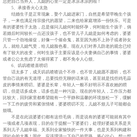
总把自己当外人，儿媳的心里一定是冰凉冰凉的啦！
5、承接香火心太急
结婚生子是正常现象，娶个儿媳进家门，自然是希望早晚生个孩
子，一来也满足传宗接代的愿望，二来也给家庭增添一份快乐。可是
有的婆婆性子太急，总是催问儿媳何时能怀孕，何时能生个孩子，倘
若婚后时间较长一点还没孩子，也不管儿子儿媳是如何考虑的，婆婆
只管一个劲地催促，好像一个催命鬼，甚至因为抱不上孙子或者孙女
儿，就给儿媳气受，给儿媳脸色看。现在人们对养儿防老的观念已经
有了较大的改变，何时生孩子主要应该是小夫妻俩自己的事情，婆婆
或者公公太焦虑了太催得紧了，都不免令人心烦。
6、叽叽喳喳喜唠叨
话太多了，成天叽叽喳喳说个不停，也不管儿媳愿不愿听，也不
管自己说的有无道理，总要找些无聊的话来说，甚至就是找些鸡毛蒜
皮的事情来唠叨。婆婆是长辈，年轻人一般不好明示不喜欢她的唠
叨，但是话多成水，话多也是一种污染。现在的年轻人，工作压力都
比较大，回到家里都希望能有一个平静和温馨的环境放松一下，缓解
一下工作的疲劳和紧张情绪，婆婆唠叨不完，儿媳不烦儿子可能都会
烦哦。
不是在此说婆婆们都有这些毛病，而是说有的婆婆可能就有其中
一项或者几项表现，目的在于提醒一下婆婆们，处理好婆媳关系是关
系到儿子儿媳幸福、关系到全家愉快的一件大事，也是关系到构建和
谐社会的大事！因此，应该理清一下自己的思路，将心比心，想一想