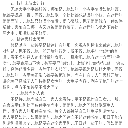
2、枝叶末节太计较
无论大事小事都想管，哪怕是儿媳妇的一小点事情没如她的愿，
她都要说道一番，弄得儿媳妇像一个处处都犯错误的小孩。在这样的
婆婆面前，儿媳妇只好谨小慎微，提心吊胆，见了婆婆就有一种条件
反射，害怕自己哪一点又该被婆婆数落了。在这样的心境之下共处一
屋之中，那滋味断不好受。
3、封建思想太顽固
总是以老一辈甚至是封建社会的那一套观点和标准来裁判儿媳的
对与错，见不得儿媳一丝开放的行为，听不得儿媳半句“放肆”的言
语，看不惯年轻人追求时髦的表现，一旦发现儿媳有这些方面的“毛
病”，总要表示出不满，甚至要严加教训。比如说儿媳描描口红、涂点
粉，穿件稍微多露一点脖子的衣服等，她都要视为是妖精之举，弄得
儿媳妇的一点爱美正常心都要被扼杀掉。当今社会，人们思想开放，
讲究美已经成了人们特别是女性的一大生活内容，剥夺了她们的这些
权利，岂有不怕甚至不恨之理？
4、儿媳总当外人瞧
不是将儿媳当成自己一家人来看待，更不是视作自己女儿一般。
在言谈举止和处理各种事情当中，婆婆和儿媳之间总好像陌生人一
样，没有家人的那种亲情感。每个人都希望自己的生活和谐愉快，一
家人更是如此，如果婆婆与儿媳之间建立不起这种感情，那日子能有
和谐和温馨么？儿媳是要在这个家里和儿子日过一辈子的，假如婆婆