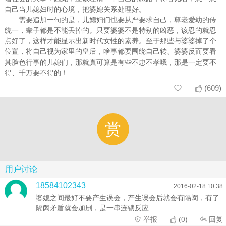
自己当儿媳妇时的心境，把婆媳关系处理好。
需要追加一句的是，儿媳妇们也要从严要求自己，尊老爱幼的传
统一，辈子都是不能丢掉的。只要婆婆不是特别的凶恶，该忍的就忍
点好了，这样才能显示出新时代女性的素养。至于那些与婆婆掉了个
位置，将自己视为家里的皇后，啥事都要围绕自己转、婆婆反而要看
其脸色行事的儿媳们，那就真可算是有些不忠不孝哦，那是一定要不
得、千万要不得的！
(
609
)


赏
用户讨论
18584102343
2016-02-18 10:38
婆媳之间最好不要产生误会，产生误会后就会有隔阂，有了
隔阂矛盾就会加剧，是一串连锁反应
举报
(
0
)
回复


