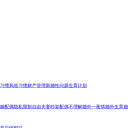
习惯
风俗习惯
财产管理
新婚性问题
生育计划
姻
配偶隐私
限制自由
夫妻吵架
配偶不理解
婚外一夜情
婚外生育
婚
产后忧郁症