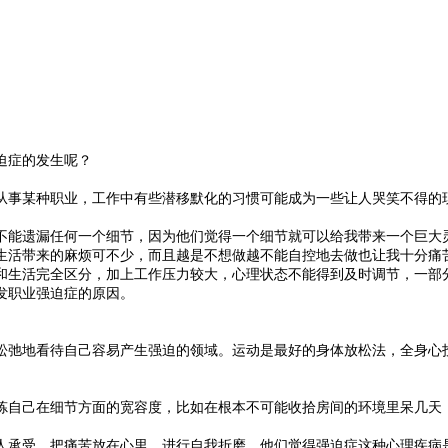
迫症的发生呢？
事某种职业，工作中有些潜移默化的习惯可能成为一些让人哭笑不得的现
能遗漏任何一个细节，因为他们觉得一个细节就可以给我带来一个巨大灵
生活带来的麻烦可不少，而且越是不想做越不能自控地去做也让我十分痛
活完全区分，加上工作压力较大，心理状态不能得到及时调节，一部分
发职业强迫症的原因。
地看待自己容易产生强迫的领域。运动是最好的身体放松法，全身心投
自己在细节方面的宽容度，比如在根本不可能收拾房间的环境里呆几天
承受，把痛苦放在心里，进行自我折磨，他们觉得强迫症这种心理疾病是