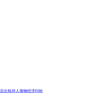
后出轨
待人接物
经济纠纷