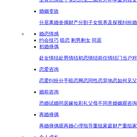
婚姻变故
分居
离婚
丧偶
财产分割
子女抚养及探视纠纷
婚
婚恋情感
约会技巧
暗恋
剩男剩女
同居
初婚择偶
处女情结
处男情结
初恋情结
前任情结
门当户对
恋爱咨询
恋爱纠纷
分手
暗恋
网恋
同性恋
异地恋
如何见父
婚前咨询
恐婚
试婚
同居
嫁妆彩礼
父母不同意
婚姻观咨询
再婚择偶
再婚择偶观
再婚心理指导
重组家庭财产
重组家