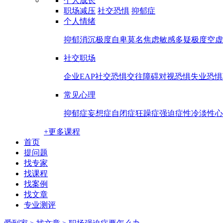
个人成长
职场减压
社交恐惧
抑郁症
个人情绪
抑郁消沉
极度自卑
莫名焦虑
敏感多疑
极度空虚
社交职场
企业EAP
社交恐惧
交往障碍
对视恐惧
失业恐惧
常见心理
抑郁症
妄想症
自闭症
狂躁症
强迫症
性冷淡
性心
+更多课程
首页
提问题
找专家
找课程
找案例
找文章
专业测评