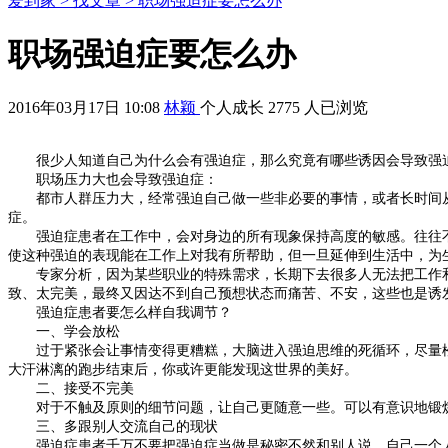
爱到家 >
找文章 >
职场强迫症要怎么办
职场强迫症要怎么办
2016年03月17日 10:08
林颖
个人成长
2775 人已浏览
很少人知道自己为什么会有强迫症，那么究竟有哪些诱因会导致强
职场压力大也会导致强迫症：
都市人群压力大，经常强迫自己做一些非必要的事情，或者长时间从
症。
强迫症患者在工作中，会对身边的所有现象保持高度的敏感。往往不
使这种强迫的表现能在工作上对我有所帮助，但一旦延伸到生活中，为
专家分析，因为某些职业的特殊需求，长期下去很多人无法把工作和生
致、太完美，最终又因达不到自己预想状态而痛苦、不安，这些也是诱
强迫症患者要怎么样自我调节？
一、学会放松
过于紧张会让事情变得更糟糕，大脑进入强迫思维的死循环，尽量松弛
大汗淋漓的跑步结束后，你或许更能发现这世界的美好。
二、接受不完美
对于不触及原则的细节问题，让自己更随意一些。可以有意识地锻炼
三、多跟别人交流自己的现状
强迫症患者千万不要把强迫症当做是秘密不然和别人说，自己一个人