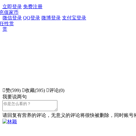
立即登录
免费注册
充值家币
微信登录
QQ登录
微博登录
支付宝登录
任性赏
赏

赞(
599
)

收藏(
595
)

评论(0)
我要说两句
请回复有营养的评论，无意义的评论将很快被删除，同时账号