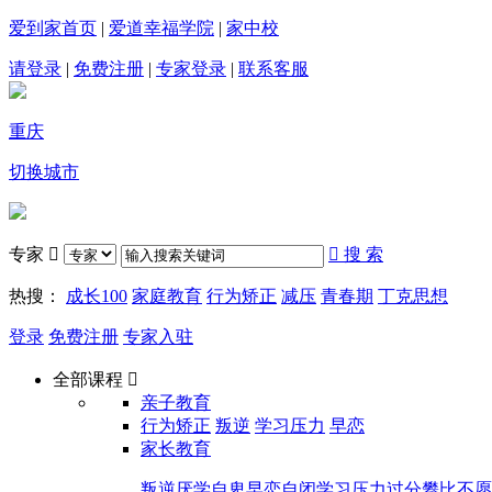
爱到家首页
|
爱道幸福学院
|
家中校
请登录
|
免费注册
|
专家登录
|
联系客服
重庆
切换城市
专家


搜 索
热搜：
成长100
家庭教育
行为矫正
减压
青春期
丁克思想
登录
免费注册
专家入驻
全部课程

亲子教育
行为矫正
叛逆
学习压力
早恋
家长教育
叛逆
厌学
自卑
早恋
自闭
学习压力
过分攀比
不愿