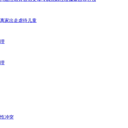
离家出走
虐待儿童
理
理
性冲突