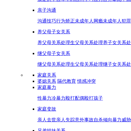
亲子沟通
沟通技巧
行为矫正
未成年人网瘾
未成年人犯罪
养父母子女关系
养父母关系处理
生父母关系处理
养子女关系处
继父母子女关系
继父母关系处理
生父母关系处理
继子女关系处
家庭关系
婆媳关系
隔代教育
情感冲突
家庭暴力
性暴力
冷暴力
殴打配偶
殴打孩子
家庭变故
亲人去世
亲人失踪
意外事故
自杀倾向
暴力威胁
兄弟姐妹关系