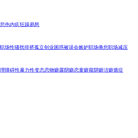
悲伤内疚
狂躁易怒
职场性骚扰
排挤孤立
创业困惑
被误会嫉妒
职场倦怠
职场减压
理障碍
性暴力
性变态
恋物癖
露阴癖
恋童癖
窥阴癖
洁癖
癔症