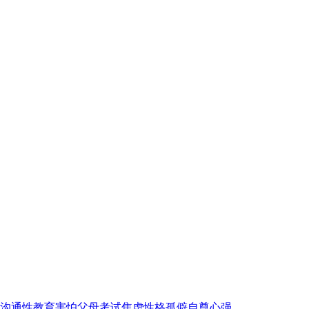
沟通
性教育
害怕父母
考试焦虑
性格孤僻
自尊心强