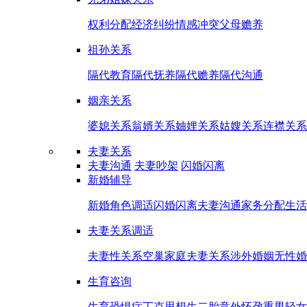
权利分配
经济纠纷
情感冲突
父母赡养
祖孙关系
隔代教育
隔代抚养
隔代赡养
隔代沟通
姻亲关系
婆媳关系
翁婿关系
妯娌关系
姑嫂关系
连襟关系
夫妻关系
夫妻沟通
夫妻吵架
闪婚闪离
新婚辅导
新婚角色调适
闪婚闪离
夫妻沟通
家务分配
生活
夫妻关系调适
夫妻性关系
空巢家庭夫妻关系
涉外婚姻
无性婚
生育咨询
生育恐惧症
丁克思想
生二胎
意外怀孕
重男轻女