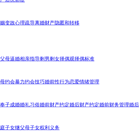
姻变故心理疏导
离婚财产隐匿和转移
父母逼婚
相亲指导
剩男剩女
择偶观
择偶标准
母
约会暴力
约会技巧
婚前性行为
恋爱情绪管理
奉子成婚
婚礼习俗
婚前财产约定
婚后财产约定
婚前财务管理
婚后
庭子女
继父母子女权利义务