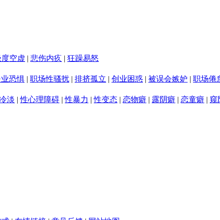
极度空虚
|
悲伤内疚
|
狂躁易怒
失业恐惧
|
职场性骚扰
|
排挤孤立
|
创业困惑
|
被误会嫉妒
|
职场倦
冷淡
|
性心理障碍
|
性暴力
|
性变态
|
恋物癖
|
露阴癖
|
恋童癖
|
窥