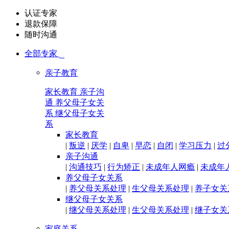
认证专家
退款保障
随时沟通
全部专家

亲子教育
家长教育
亲子沟
通
养父母子女关
系
继父母子女关
系
家长教育
|
叛逆
|
厌学
|
自卑
|
早恋
|
自闭
|
学习压力
|
过
亲子沟通
|
沟通技巧
|
行为矫正
|
未成年人网瘾
|
未成年
养父母子女关系
|
养父母关系处理
|
生父母关系处理
|
养子女关
继父母子女关系
|
继父母关系处理
|
生父母关系处理
|
继子女关
家庭关系