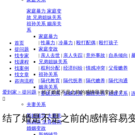
家庭暴力
家庭变
故
兄弟姐妹关系
祖孙关系
姻亲关
系
家庭暴力
|
性暴力
|
冷暴力
|
殴打配偶
|
殴打孩子
首页
家庭变故
提问题
|
亲人去世
|
亲人失踪
|
意外事故
|
自杀倾向
|
找专家
兄弟姐妹关系
找课程
|
权利分配
|
经济纠纷
|
情感冲突
|
父母赡养
找案例
祖孙关系
找文章
|
隔代教育
|
隔代抚养
|
隔代赡养
|
隔代沟通
咨询流程
姻亲关系
爱到家 >
提问题
>
结了婚是不是之前的感情容易变淡？？
|
婆媳关系
|
翁婿关系
|
妯娌关系
|
姑嫂关系
|

夫妻关系
结了婚是不是之前的感情容易
新婚辅导
夫妻关
系调适
生育咨询
婚姻变故
新婚辅导