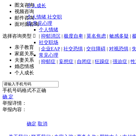
图文咨询
个人成长
视频咨询
个人情绪
社交职
邮件咨询
场
常见心理
面对面咨询
个人情绪
选择咨询类型

|
抑郁消沉
|
极度自卑
|
莫名焦虑
|
敏感多疑
|
社交职场
亲子教育
|
企业EAP
|
社交恐惧
|
交往障碍
|
对视恐惧
|
家庭关系
常见心理
夫妻关系
|
抑郁症
|
妄想症
|
自闭症
|
狂躁症
|
强迫症
|
性
婚恋情感
个人成长
手机号码格式不正确
确 定
举报详情：
举报内容：
确定
取消