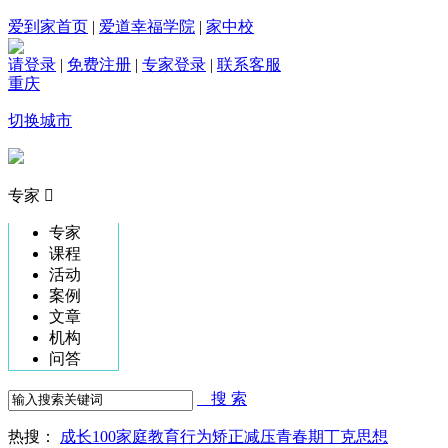
爱到家首页
|
爱道幸福学院
|
家中校
请登录
|
免费注册
|
专家登录
|
联系客服
重庆
切换城市
专家

专家
课程
活动
案例
文章
机构
问答

搜 索
热搜：
成长100
家庭教育
行为矫正
减压
青春期
丁克思想