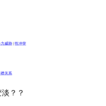
暴力威胁
|
性冲突
连襟关系
变淡？？