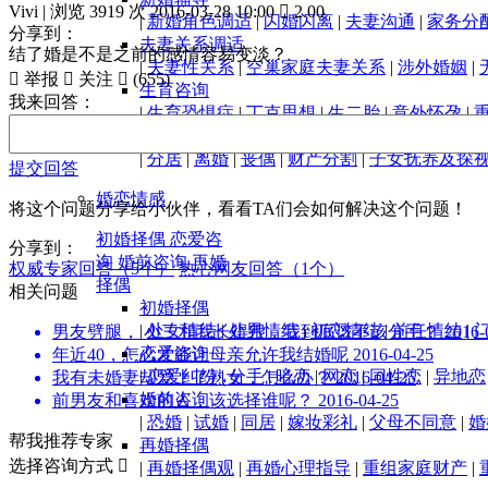
Vivi
| 浏览 3919 次
2016-03-28 10:00

2.00
|
新婚角色调适
|
闪婚闪离
|
夫妻沟通
|
家务分
分享到：
夫妻关系调适
结了婚是不是之前的感情容易变淡？
|
夫妻性关系
|
空巢家庭夫妻关系
|
涉外婚姻
|

举报

关注

(
655
)
生育咨询
我来回答：
|
生育恐惧症
|
丁克思想
|
生二胎
|
意外怀孕
|
婚姻变故
|
分居
|
离婚
|
丧偶
|
财产分割
|
子女抚养及探
提交回答
婚恋情感
将这个问题分享给小伙伴，看看TA们会如何解决这个问题！
初婚择偶
恋爱咨
分享到：
询
婚前咨询
再婚
权威专家回答（5个）
热心网友回答（1个）
择偶
相关问题
初婚择偶
|
处女情结
|
处男情结
|
初恋情结
|
前任情结
|
男友劈腿， 小三和我长得很，我到底该不该分手？
2016-
恋爱咨询
年近40，怎么才能让母亲允许我结婚呢
2016-04-25
|
恋爱纠纷
|
分手
|
暗恋
|
网恋
|
同性恋
|
异地恋
我有未婚妻却爱上了熟女，怎么办？
2016-04-25
婚前咨询
前男友和喜欢的人，该选择谁呢？
2016-04-25
|
恐婚
|
试婚
|
同居
|
嫁妆彩礼
|
父母不同意
|
婚
帮我推荐专家
再婚择偶
选择咨询方式

|
再婚择偶观
|
再婚心理指导
|
重组家庭财产
|