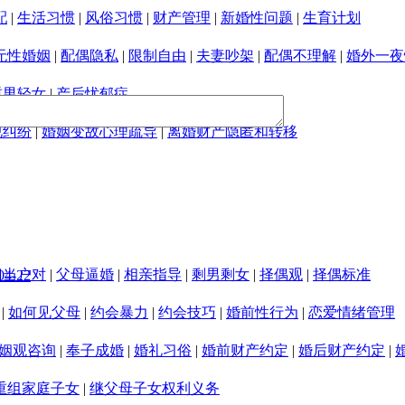
配
|
生活习惯
|
风俗习惯
|
财产管理
|
新婚性问题
|
生育计划
无性婚姻
|
配偶隐私
|
限制自由
|
夫妻吵架
|
配偶不理解
|
婚外一夜
重男轻女
|
产后忧郁症
视纠纷
|
婚姻变故心理疏导
|
离婚财产隐匿和转移
门当户对
|
父母逼婚
|
相亲指导
|
剩男剩女
|
择偶观
|
择偶标准
04-22
|
如何见父母
|
约会暴力
|
约会技巧
|
婚前性行为
|
恋爱情绪管理
姻观咨询
|
奉子成婚
|
婚礼习俗
|
婚前财产约定
|
婚后财产约定
|
重组家庭子女
|
继父母子女权利义务