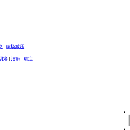
怠
|
职场减压
阴癖
|
洁癖
|
癔症