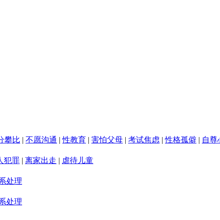
分攀比
|
不愿沟通
|
性教育
|
害怕父母
|
考试焦虑
|
性格孤僻
|
自尊
人犯罪
|
离家出走
|
虐待儿童
系处理
系处理